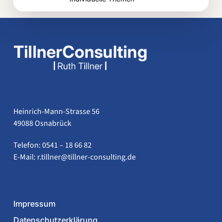
Heinrich-Mann-Strasse 56
49088 Osnabrück
Telefon: 0541 – 18 66 82
E-Mail:
ed.gnitlusnoc-renllit@renllit.r
Impressum
Datenschutzerklärung