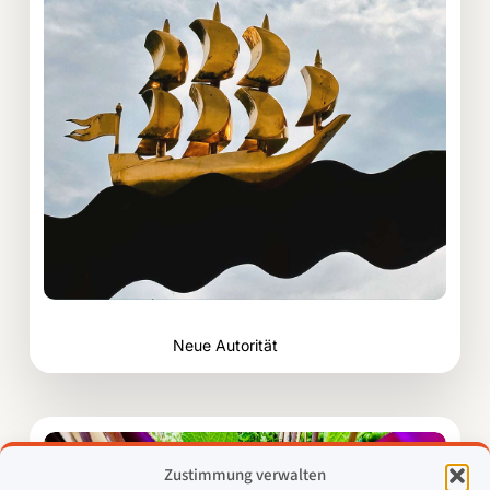
Neue Autorität
Bereich:
Mediation
Zustimmung verwalten
und