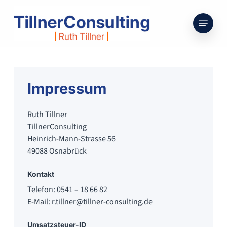
Skip
to
Menu
main
content
Impressum
Ruth Tillner
TillnerConsulting
Heinrich-Mann-Strasse 56
49088 Osnabrück
Kontakt
Telefon: 0541 – 18 66 82
E-Mail:
ed.gnitlusnoc-renllit@renllit.r
Umsatzsteuer-ID