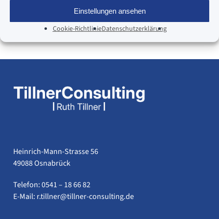
Horst Müller-Fußhöller
Einstellungen ansehen
Osnabrück
Cookie-Richtlinie
Datenschutzerklärung
Heinrich-Mann-Strasse 56
49088 Osnabrück
Telefon: 0541 – 18 66 82
E-Mail:
ed.gnitlusnoc-renllit@renllit.r