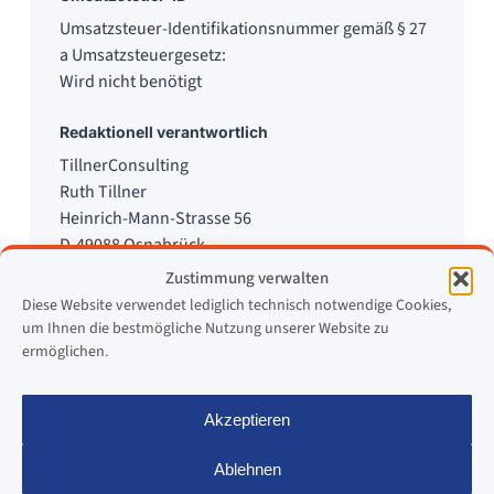
Umsatzsteuer-Identifikationsnummer gemäß § 27
a Umsatzsteuergesetz:
Wird nicht benötigt
Redaktionell verantwortlich
TillnerConsulting
Ruth Tillner
Heinrich-Mann-Strasse 56
D-49088 Osnabrück
Zustimmung verwalten
Verbraucher­streit­beilegung/Universal­
Diese Website verwendet lediglich technisch notwendige Cookies,
schlichtungs­stelle
um Ihnen die bestmögliche Nutzung unserer Website zu
Wir sind nicht bereit oder verpflichtet, an
ermöglichen.
Streitbeilegungsverfahren vor einer
Verbraucherschlichtungsstelle teilzunehmen.
Akzeptieren
Webdesign, Webentwicklung und Hosting
Ablehnen
HMF-IT UG